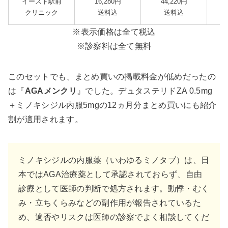
イースト駅前
16,280円
44,220円
クリニック
送料込
送料込
※表示価格は全て税込
※診察料は全て無料
このセットでも、まとめ買いの掲載料金が低めだったの
は『
AGAメンクリ
』でした。デュタステリドZA 0.5mg
＋ミノキシジル内服5mgの12ヵ月分まとめ買いにも紹介
割が適用されます。
ミノキシジルの内服薬（いわゆるミノタブ）は、日
本ではAGA治療薬として承認されておらず、自由
診療として医師の判断で処方されます。動悸・むく
み・立ちくらみなどの副作用が報告されているた
め、適否やリスクは医師の診察でよく相談してくだ